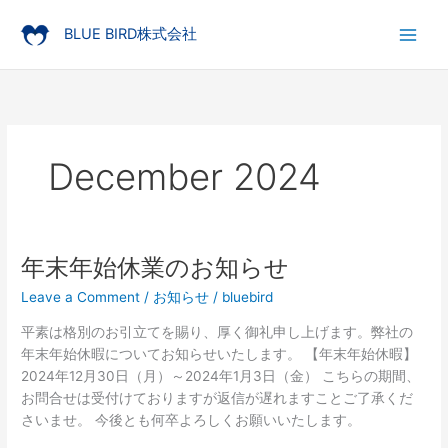
Skip
to
BLUE BIRD株式会社
content
December 2024
年末年始休業のお知らせ
年
末
Leave a Comment
/
お知らせ
/
bluebird
年
始
平素は格別のお引立てを賜り、厚く御礼申し上げます。弊社の
休
年末年始休暇についてお知らせいたします。 【年末年始休暇】
業
2024年12月30日（月）～2024年1月3日（金） こちらの期間、
の
お問合せは受付けておりますが返信が遅れますことご了承くだ
お
さいませ。 今後とも何卒よろしくお願いいたします。
知