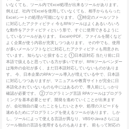
いなくても、ツール内でExcel処理が出来るツールがあります。
例えば、社内でExcelを使用していなくても、相手からもらった
Excelシートの処理が可能になります。 ③特定のメールソフト
に対応したアクティビティ 今もRPAツールはよくあるいろいろ
な動作をアクティビティという形で、すぐに使用できるように
しているツールがあります。 ExcelやPDF、ファイルを開くなど
よく企業が使う内容が充実しつつあります。 その中でも、使用
が多いメールソフトなどに対応したアクティビティも用意され
ています。 知らないと損すること ①日本語対応 当たり前に日
本語で扱えると思っている方が多いですが、RPAツールベンダー
は海外の会社が多く、まだ日本語対応していないものがありま
す。 今、日本企業のRPAツール導入が増えている中で、日本語
に対応しつつありますが、マニュアルや教育サイトが完全に日
本語化されていないものも中にはあるので、導入前にしっかり
確認が必要です。 ②プログラミング言語 RPAツールはプログラ
ミングを基本必要とせず、開発を進めていくことが出来ます
が、会社独自の凝ったことをしたいときや、処理のスピードを
速めるためにプログラミングを使えるツールがあります。 しか
し、ツールによって使える言語が異なり、VBSやJavaさらには
ツール独自の言語を使用するものもあります。 前もって対応の