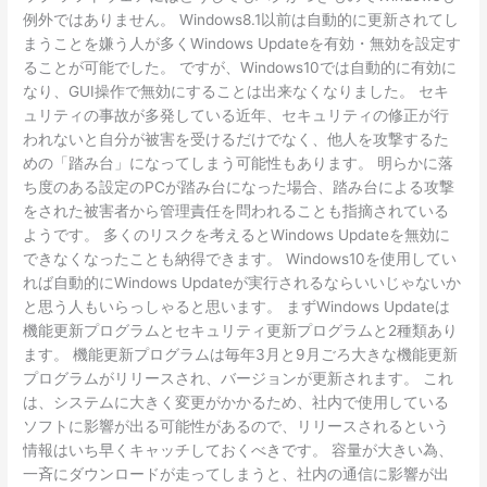
例外ではありません。 Windows8.1以前は自動的に更新されてし
る
まうことを嫌う人が多くWindows Updateを有効・無効を設定す
べ
ることが可能でした。 ですが、Windows10では自動的に有効に
き
なり、GUI操作で無効にすることは出来なくなりました。 セキ
こ
ュリティの事故が多発している近年、セキュリティの修正が行
と
われないと自分が被害を受けるだけでなく、他人を攻撃するた
②
めの「踏み台」になってしまう可能性もあります。 明らかに落
ち度のある設定のPCが踏み台になった場合、踏み台による攻撃
をされた被害者から管理責任を問われることも指摘されている
ようです。 多くのリスクを考えるとWindows Updateを無効に
できなくなったことも納得できます。 Windows10を使用してい
れば自動的にWindows Updateが実行されるならいいじゃないか
と思う人もいらっしゃると思います。 まずWindows Updateは
機能更新プログラムとセキュリティ更新プログラムと2種類あり
ます。 機能更新プログラムは毎年3月と9月ごろ大きな機能更新
プログラムがリリースされ、バージョンが更新されます。 これ
は、システムに大きく変更がかかるため、社内で使用している
ソフトに影響が出る可能性があるので、リリースされるという
情報はいち早くキャッチしておくべきです。 容量が大きい為、
一斉にダウンロードが走ってしまうと、社内の通信に影響が出