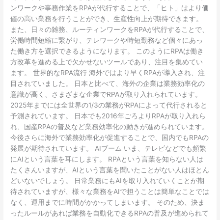
ンワークや事務作業をRPAが代行することで、「ヒト」はより価
値の高い業務を行うことができ、生産性向上が期待できます。
また、日々の雑務、ルーティンワークをRPAが代行することで、
労働時間短縮に繋がり、テレワークや時短勤務など個々にあっ
た働き方を選択できるようになります。 このようにRPAは働き
方改革を進める上で欠かせないツールであり、注目を集めてい
ます。 世界的なRPA流行 海外ではより早くRPAが導入され、注
目されていました。 日本と比べて、海外の企業は業務効率化の
意識が高く、さまざまな企業でRPAが取り入れられています。
2025年までには全世界の1/3の業務がRPAによって代行されると
予測されています。 日本でも2016年ごろよりRPAが取り入れら
れ、国産RPAの普及など業務効率化の動きが進められています。
今後さらに海外で業務効率化が促進することで、国内でもRPAの
発展が期待されています。 AIブーム いま、テレビなどでも頻繁
にAIという言葉を耳にします。 RPAという言葉を知らない人は
たくさんいますが、AIという言葉を聞いたことがない人はほとん
どいないでしょう。 日常業務にもAIを取り入れていくことが期
待されていますが、様々な業務をAIで担うことは簡単なことでは
なく、運用までに時間がかかってしまいます。 そのため、決ま
ったルールがあれば業務を自動化できるRPAの普及が進められて