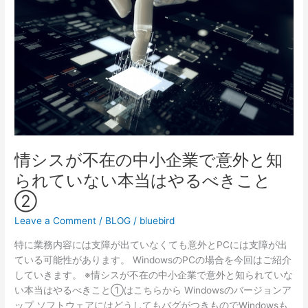
在
の
中
小
企
業
で
意
外
と
情シスが不在の中小企業で意外と知
知
ら
られていない本当はやるべきこと
れ
②
て
い
Leave a Comment
/
BLOG
/
bluebird
な
特に業務内容には支障が出ていなくても意外とPCには支障が出
い
ている可能性があります。 WindowsのPCの場合を今回はご紹介
本
していきます。 ※情シスが不在の中小企業で意外と知られていな
当
い本当はやるべきこと①はこちらから Windowsのバージョンア
は
ップ ソフトウェアにはどうしてもバグがつきものでWindowsも
や