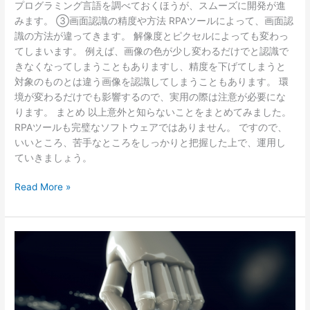
プログラミング言語を調べておくほうが、スムーズに開発が進
みます。 ③画面認識の精度や方法 RPAツールによって、画面認
識の方法が違ってきます。 解像度とピクセルによっても変わっ
てしまいます。 例えば、画像の色が少し変わるだけでと認識で
きなくなってしまうこともありますし、精度を下げてしまうと
対象のものとは違う画像を認識してしまうこともあります。 環
境が変わるだけでも影響するので、実用の際は注意が必要にな
ります。 まとめ 以上意外と知らないことをまとめてみました。
RPAツールも完璧なソフトウェアではありません。 ですので、
いいところ、苦手なところをしっかりと把握した上で、運用し
ていきましょう。
Read More »
情
シ
ス
が
不