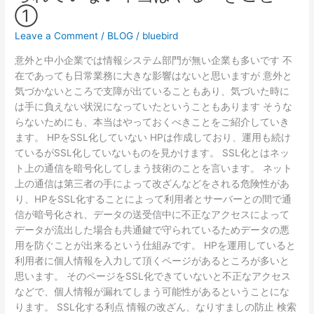
れ
①
て
い
Leave a Comment
/
BLOG
/
bluebird
な
意外と中小企業では情報システム部門が無い企業も多いです 不
い
在であっても日常業務に大きな影響はないと思いますが 意外と
本
気づかないところで支障が出ていることもあり、気づいた時に
当
は手に負えない状況になっていたということもあります そうな
は
らないためにも、本当はやっておくべきことをご紹介していき
や
ます。 HPをSSL化していない HPは作成しており、運用も続け
る
ているがSSL化していないものを見かけます。 SSL化とはネッ
べ
ト上の通信を暗号化してしまう技術のことを言います。 ネット
き
上の通信は第三者の手によって改ざんなどをされる危険性があ
こ
り、HPをSSL化することによって利用者とサーバーとの間で通
と
信が暗号化され、データの送受信中に不正なアクセスによって
①
データが流出した場合も共通鍵で守られているためデータの悪
用を防ぐことが出来るという仕組みです。 HPを運用していると
利用者に個人情報を入力して頂くページがあるところが多いと
思います。 そのページをSSL化できていないと不正なアクセス
などで、個人情報が漏れてしまう可能性があるということにな
ります。 SSL化する利点 情報の改ざん、なりすましの防止 検索