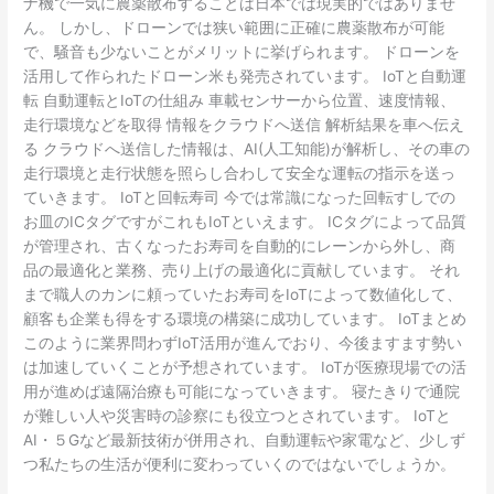
ナ機で一気に農薬散布することは日本では現実的ではありませ
ん。 しかし、ドローンでは狭い範囲に正確に農薬散布が可能
で、騒音も少ないことがメリットに挙げられます。 ドローンを
活用して作られたドローン米も発売されています。 IoTと自動運
転 自動運転とIoTの仕組み 車載センサーから位置、速度情報、
走行環境などを取得 情報をクラウドへ送信 解析結果を車へ伝え
る クラウドへ送信した情報は、AI(人工知能)が解析し、その車の
走行環境と走行状態を照らし合わして安全な運転の指示を送っ
ていきます。 IoTと回転寿司 今では常識になった回転すしでの
お皿のICタグですがこれもIoTといえます。 ICタグによって品質
が管理され、古くなったお寿司を自動的にレーンから外し、商
品の最適化と業務、売り上げの最適化に貢献しています。 それ
まで職人のカンに頼っていたお寿司をIoTによって数値化して、
顧客も企業も得をする環境の構築に成功しています。 IoTまとめ
このように業界問わずIoT活用が進んでおり、今後ますます勢い
は加速していくことが予想されています。 IoTが医療現場での活
用が進めば遠隔治療も可能になっていきます。 寝たきりで通院
が難しい人や災害時の診察にも役立つとされています。 IoTと
AI・５Gなど最新技術が併用され、自動運転や家電など、少しず
つ私たちの生活が便利に変わっていくのではないでしょうか。