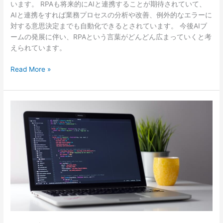
います。 RPAも将来的にAIと連携することが期待されていて、
AIと連携をすれば業務プロセスの分析や改善、例外的なエラーに
対する意思決定までも自動化できるとされています。 今後AIブ
ームの発展に伴い、RPAという言葉がどんどん広まっていくと考
えられています。
Read More »
働
き
方
改
革
と
は