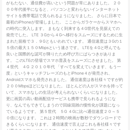
がもたない、通信費が高いという問題が常にありました。 ２０
００年代後半になると、パソコンと変わらないインターネット
サイトを携帯電話で見られるようになりました。 さらに日本で
最初のiPhoneが登場しました。 ここからガラケーからスマホへ
の時代に突入します。 まもなく到来する４G世代を見据えての
発売でした。 LTE ３Gから４Gへ移行をスムーズにするために生
まれた規格で３．９Gともいわれています。 通信速度は３Gの１
５倍の最大１５０Mbpsという速さです。 LTEを４Gと呼んでも
良いと国際的な認可が降りたため呼び方にばらつきがありま
す。 このLTEの登場でスマホ普及をスムーズにさせました。 第
４世代 ４G ２０１０年代 「すべてを変えていきます、もう一
度」というキャッチフレーズのもとiPhone４が発売され、
Androidスマホも発売されました。 通信速度は各社様々ですが約
２００Mbpsほどになりました。 ほとんどの人がスマホを持って
いて、スマホなしの生活が考えられないくらいになりました。
更に画質の高い動画配信サービスも携帯で見られるようにな
り、なんでもできてしまうので回線混雑の慢性化が課題になっ
ているようです。 第５世代 ５G ４Gに比べ通信速度２０～５
０倍になります。 これは２時間の映画が数秒でダウンロードで
きるくらいになります。 通信速度で言えばこれも各社様々です