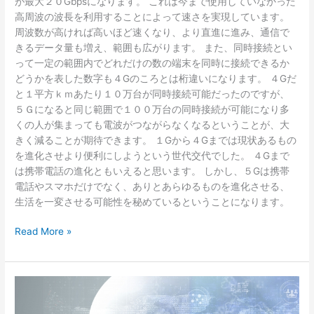
が最大２０Gbpsになります。 これは今まで使用していなかった
高周波の波長を利用することによって速さを実現しています。
周波数が高ければ高いほど速くなり、より直進に進み、通信で
きるデータ量も増え、範囲も広がります。 また、同時接続とい
って一定の範囲内でどれだけの数の端末を同時に接続できるか
どうかを表した数字も４Gのころとは桁違いになります。 ４Gだ
と１平方ｋｍあたり１０万台が同時接続可能だったのですが、
５Ｇになると同じ範囲で１００万台の同時接続が可能になり多
くの人が集まっても電波がつながらなくなるということが、大
きく減ることが期待できます。 １Gから４Gまでは現状あるもの
を進化させより便利にしようという世代交代でした。 ４Gまで
は携帯電話の進化ともいえると思います。 しかし、５Gは携帯
電話やスマホだけでなく、ありとあらゆるものを進化させる、
生活を一変させる可能性を秘めているということになります。
Read More »
BPO