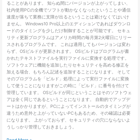
ることがあります。 知らぬ間にバージョンが上がってしまい、
社内使用PCの全機でソフトが動かなくなったということや通信
速度が落ちて業務に支障が出るということは避けなくてはいけ
ません。 Windows10 Pro以上のエディションであればダウンロ
ードのタイミングを少しだけ制御することが可能です。 セキュ
リティ更新プログラムはアメリカ時間の毎月第2火曜日にリリー
スされるプログラムです。 これは適用してもバージョンは変わ
らず、OSビルドが更新されます。 OSビルドはプログラムが書
かれたテキストファイルを実行ファイルに変換する処理です。
ソフトウェアに機能を追加したりセキュリティを高める修正を
加える場合、もちろん記述を追加することになります。 そして
そのプログラムを「ビルド」処理によって実行ファイルに変換
して使うことになりますがこの時に「ビルド」に番号を付けて
管理しています。 OSビルドが同じということはそのソフトウェ
アは全く同じであるということになります。 自動的でアップデ
ートはかかりますが、PCによってインストールのタイミングが
違うため意外と上がっていないPCもあるため、その確認は必要
になります。 上がっておらず、セキュリティの穴にならないよ
うしっかり管理しておきましょう。