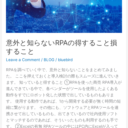
の
得
す
る
こ
と
意外と知らないRPAの得すること損
損
す
すること
る
Leave a Comment
/
BLOG
/
bluebird
こ
と
RPAを調べていく中で、意外と知らないことをまとめてみまし
た。 ここを押えておくと導入検討の際もスムーズに進んでいき
ます。 知っていると得すること ①RPAを使った商売 RPA導入が
進んできている中で、各ベンダーがツールを使用したよくある
動作をすでにロボット化した状態で出しているものもありま
す。 使用する動作であれば、1から開発する必要が無く時間の短
縮に繋がります。 その他にも、ソフトウェアとRPAツールを連
携させて出しているものも、出てきているので社内使用ソフト
とマッチするのであれば、そういったものも利用するのも手で
す。 ②Excelの有無 RPAツールの中にはPC内にExcelが入って