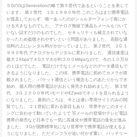
５GのGはGenerationの略で第５世代であるということを表して
います。 第１世代 １G １９８０年代 このころはまだ携帯電話
が普及しておらず、唯一あったのがショルダーフォンで肩にか
ける大きなものでした。 アナログ無線で液晶もメールもついて
いない話すだけのものでした。 セキュリティも確立されていな
かったため盗聴されやすいという問題がありました。 高額な通
信料の上にレンタル料がかかっていました。 第２世代 ２G １
９９０年代 アナログからデジタルに変わりました。 通信速度は
最大２Kbpsで４Gスマホが約２００Mbpsなので、今の１０万分
の１ほどでした。 電話だけでなくメールなどのデータ通信もで
きるようになりました。 この頃、携帯電話に初めてカメラが搭
載されました。 パケット通信という概念もこのあたりからでき
始め、個人用の携帯電話がおおく発売され始めました。 第３世
代 ３G ２０００年代 iモードやEZwebでネットを見られるよう
になりました。 最初のころは、今とは違い専用サイトのみの閲
覧でした。 ２１世紀に変わる節目もあり、世界中がこのタイミ
ングに合わせて動いていたようで 写メールの登場やテレビ電話
携帯の発売など日本でも一気に高速化や携帯電話の進化が進み
ました。 ３Gが国際標準化になり世界中で携帯電話が使えるよ
うになりました。 ただインフラが追い付かず重い、バッテリー