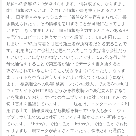
順位への影響 の2つが挙げられます。 情報改ざん、なりすまし
防止 情報改ざんとは、入力した情報が書き換えられることで
す。 口座番号やキャッシュカード番号などを盗み見られて、書
き換えられたり、その情報を悪用することが可能になってしま
います。 なりすましとは、個人情報を入力するところがあるHP
を完全にコピーして違うサーバーへ設置して、URLも同じにして
しまい、HPの所有者とは違う第三者が所有者だと名乗ることで
す。 利用者はこの会社だと思って入力しても実は違う会社だっ
たということになりかねないということです。 SSL化を行い暗
号化通信をすることで第三者が途中でデータを書き換えると、
改ざんされているということが分かるようになったり、なりす
ましサイトを本当は違うサイトだよと教えてくれるようになり
ます。 検索順位への影響 検索エンジンの最大手であるGoogleは
ウェブサイトがHTTPSかどうかを検索順位の決定要因にするこ
とを発表しており、すべてのウェブサイトに対してHTTPSへの
切り替えを推奨しています。 現在は、インターネットを利
用する上で、情報漏洩など危機感を持っている人も多く、ウェ
ブブラウザ上でSSLに対応しているか判断することが可能になっ
ています。 「http://」で始まるか「https://」で始まるかでもわ
かりますし、鍵マークが表示されていたり、保護された通信と