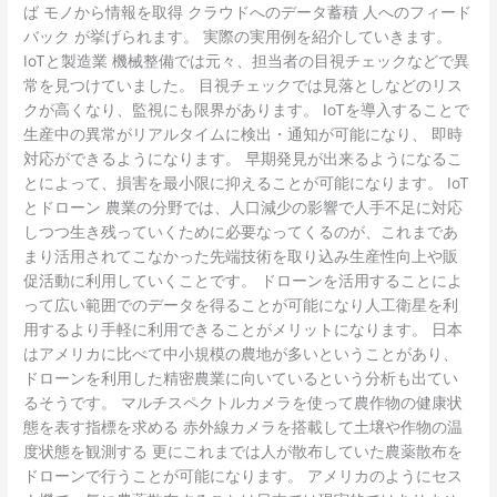
ば モノから情報を取得 クラウドへのデータ蓄積 人へのフィード
バック が挙げられます。 実際の実用例を紹介していきます。
IoTと製造業 機械整備では元々、担当者の目視チェックなどで異
常を見つけていました。 目視チェックでは見落としなどのリス
クが高くなり、監視にも限界があります。 IoTを導入することで
生産中の異常がリアルタイムに検出・通知が可能になり、 即時
対応ができるようになります。 早期発見が出来るようになるこ
とによって、損害を最小限に抑えることが可能になります。 IoT
とドローン 農業の分野では、人口減少の影響で人手不足に対応
しつつ生き残っていくために必要なってくるのが、これまであ
まり活用されてこなかった先端技術を取り込み生産性向上や販
促活動に利用していくことです。 ドローンを活用することによ
って広い範囲でのデータを得ることが可能になり人工衛星を利
用するより手軽に利用できることがメリットになります。 日本
はアメリカに比べて中小規模の農地が多いということがあり、
ドローンを利用した精密農業に向いているという分析も出てい
るそうです。 マルチスペクトルカメラを使って農作物の健康状
態を表す指標を求める 赤外線カメラを搭載して土壌や作物の温
度状態を観測する 更にこれまでは人が散布していた農薬散布を
ドローンで行うことが可能になります。 アメリカのようにセス