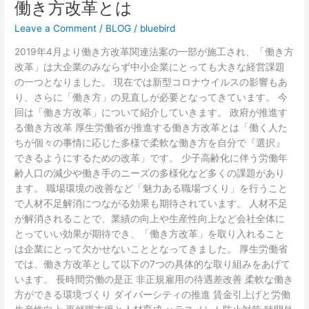
働き方改革とは
Leave a Comment
/
BLOG
/
bluebird
2019年4月より働き方改革関連法案の一部が施工され、「働き方
改革」は大企業のみならず中小企業にとっても大きな経営課題
の一つとなりました。 現在では新型コロナウイルスの影響もあ
り、さらに「働き方」の見直しが必要となってきています。 今
回は「働き方改革」について紹介していきます。 政府が推進す
る働き方改革 厚生労働省が推進する働き方改革とは「働く人た
ちが個々の事情に応じた多様で柔軟な働き方を自分で『選択』
できるようにするための改革」です。 少子高齢化に伴う労働年
齢人口の減少や働き手のニーズの多様化など多くの課題があり
ます。 職場環境の改善など「魅力ある職場づくり」を行うこと
で人材不足解消につながる効果も期待されています。 人材不足
が解消されることで、業績の向上や生産性向上など会社全体に
とっていい効果が期待でき、「働き方改革」を取り入れること
は企業にとって欠かせないこととなってきました。 厚生労働省
では、働き方改革として以下の7つの具体的な取り組みをあげて
います。 長時間労働の是正 非正規雇用の待遇差改善 柔軟な働き
方ができる環境づくり ダイバーシティの推進 賃金引上げと労働