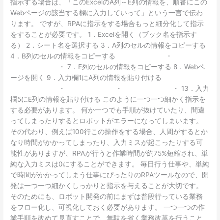
指示する場合は、「このExcelのA列～E列の情報を、順番にこの
Webページの該当する欄に入力していって」という一言で伝わ
ります。 ですが、RPAに指示をする場合もっと細分化して指示
をすることが必要です。 1．Excelを開く（ブック名を指示す
る） 2．シート名を選択する 3．A列のセルの情報をコピーする
4．B列のセルの情報をコピーする ・
・ 7．E列のセルの情報をコピーする 8．Webペ
ージを開く 9．入力欄1にA列の情報を貼り付ける
・ ・ ・ 13．入力
欄5にE列の情報を貼り付ける このように一つ一つ細かく指示を
する必要があります。 何か一つでも手順が抜けていたり、間違
ってしまったりするとロボットがエラーになってしまいます。
その代わり、例えば100行この操作をする場合、人間がするとか
なり時間がかかってしまったり、入力ミスが起こったりする可
能性がありますが、RPAが行うと作業時間が約75%短縮され、単
純な入力ミスは0にすることができます。 毎日行う仕事や、単純
で時間がかかってしまう仕事にぴったりのRPAツールなので、開
発は一つ一つ細かくしっかりと指示を与えることが大切です。
そのためにも、ロボット開発の前にまずは普段行っている業務
をフロー化し、可視化しておく必要があります。 一つ一つの作
業手順を改めて見直すことで、無駄を省く業務改革を行うこと