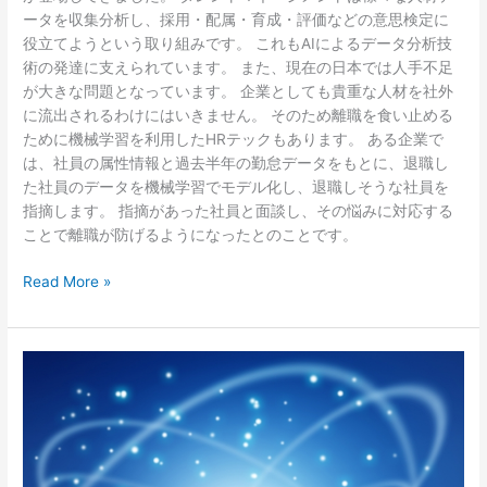
ータを収集分析し、採用・配属・育成・評価などの意思検定に
役立てようという取り組みです。 これもAIによるデータ分析技
術の発達に支えられています。 また、現在の日本では人手不足
が大きな問題となっています。 企業としても貴重な人材を社外
に流出されるわけにはいきません。 そのため離職を食い止める
ために機械学習を利用したHRテックもあります。 ある企業で
は、社員の属性情報と過去半年の勤怠データをもとに、退職し
た社員のデータを機械学習でモデル化し、退職しそうな社員を
指摘します。 指摘があった社員と面談し、その悩みに対応する
ことで離職が防げるようになったとのことです。
Read More »
IoT