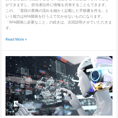
ができますし、担当者以外に情報を共有することもできます。
この、「普段の業務の流れを細かく記載した手順書を作る」と
いう能力はRPA開発を行う上で欠かせないものになります。
「RPA開発に必要なこと」の続きは、次回説明させていただきま
す。
Read More »
RPA
が
注
目
さ
れ
る
理
由