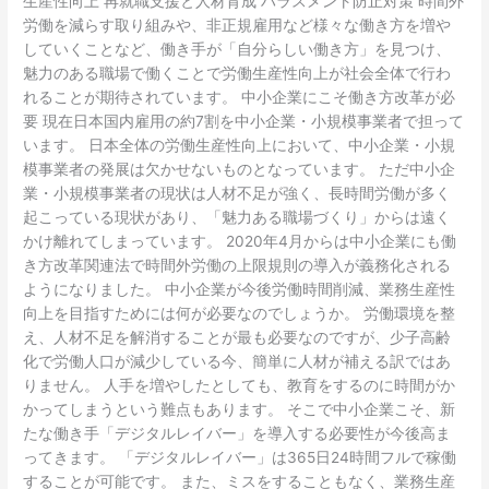
生産性向上 再就職支援と人材育成 ハラスメント防止対策 時間外
労働を減らす取り組みや、非正規雇用など様々な働き方を増や
していくことなど、働き手が「自分らしい働き方」を見つけ、
魅力のある職場で働くことで労働生産性向上が社会全体で行わ
れることが期待されています。 中小企業にこそ働き方改革が必
要 現在日本国内雇用の約7割を中小企業・小規模事業者で担って
います。 日本全体の労働生産性向上において、中小企業・小規
模事業者の発展は欠かせないものとなっています。 ただ中小企
業・小規模事業者の現状は人材不足が強く、長時間労働が多く
起こっている現状があり、「魅力ある職場づくり」からは遠く
かけ離れてしまっています。 2020年4月からは中小企業にも働
き方改革関連法で時間外労働の上限規則の導入が義務化される
ようになりました。 中小企業が今後労働時間削減、業務生産性
向上を目指すためには何が必要なのでしょうか。 労働環境を整
え、人材不足を解消することが最も必要なのですが、少子高齢
化で労働人口が減少している今、簡単に人材が補える訳ではあ
りません。 人手を増やしたとしても、教育をするのに時間がか
かってしまうという難点もあります。 そこで中小企業こそ、新
たな働き手「デジタルレイバー」を導入する必要性が今後高ま
ってきます。 「デジタルレイバー」は365日24時間フルで稼働
することが可能です。 また、ミスをすることもなく、業務生産