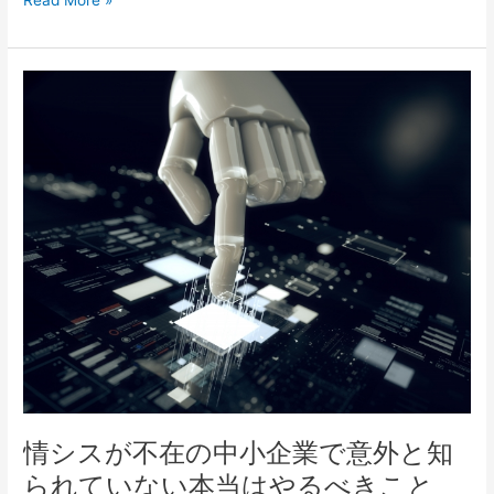
Read More »
情
シ
ス
が
不
在
の
中
小
企
業
で
意
外
と
情シスが不在の中小企業で意外と知
知
ら
られていない本当はやるべきこと