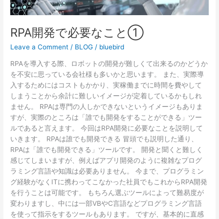
①
RPA開発で必要なこと①
Leave a Comment
/
BLOG
/
bluebird
RPAを導入する際、ロボットの開発が難しくて出来るのかどうか
を不安に思っている会社様も多いかと思います。 また、実際導
入するためにはコストもかかり、実稼働までに時間を費やして
しまうことから余計に難しいイメージが定着しているかもしれ
ません。 RPAは専門の人しかできないというイメージもありま
すが、実際のところは「誰でも開発をすることができる」ツー
ルであると言えます。 今回はRPA開発に必要なことを説明して
いきます。 RPAは誰でも開発できる 冒頭でも説明した通り、
RPAは「誰でも開発できる」ツールです。 開発と聞くと難しく
感じてしまいますが、例えばアプリ開発のように複雑なプログ
ラミング言語や知識は必要ありません。 今まで、プログラミン
グ経験がなくITに携わってこなかった社員でもこれからRPA開発
を行うことは可能です。 もちろん選ぶツールによって難易度が
変わりますし、中には一部VBやC言語などプログラミング言語
を使って指示をするツールもあります。 ですが、基本的に直感