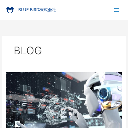
Skip
to
BLUE BIRD株式会社
content
BLOG
RPA
開
発
で
必
要
な
こ
と