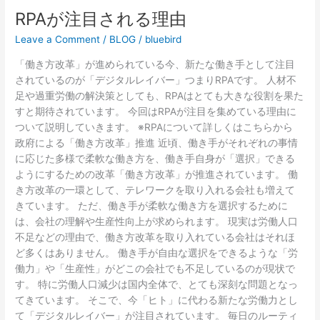
RPAが注目される理由
Leave a Comment
/
BLOG
/
bluebird
「働き方改革」が進められている今、新たな働き手として注目
されているのが「デジタルレイバー」つまりRPAです。 人材不
足や過重労働の解決策としても、RPAはとても大きな役割を果た
すと期待されています。 今回はRPAが注目を集めている理由に
ついて説明していきます。 ※RPAについて詳しくはこちらから
政府による「働き方改革」推進 近頃、働き手がそれぞれの事情
に応じた多様で柔軟な働き方を、働き手自身が「選択」できる
ようにするための改革「働き方改革」が推進されています。 働
き方改革の一環として、テレワークを取り入れる会社も増えて
きています。 ただ、働き手が柔軟な働き方を選択するために
は、会社の理解や生産性向上が求められます。 現実は労働人口
不足などの理由で、働き方改革を取り入れている会社はそれほ
ど多くはありません。 働き手が自由な選択をできるような「労
働力」や「生産性」がどこの会社でも不足しているのが現状で
す。 特に労働人口減少は国内全体で、とても深刻な問題となっ
てきています。 そこで、今「ヒト」に代わる新たな労働力とし
て「デジタルレイバー」が注目されています。 毎日のルーティ