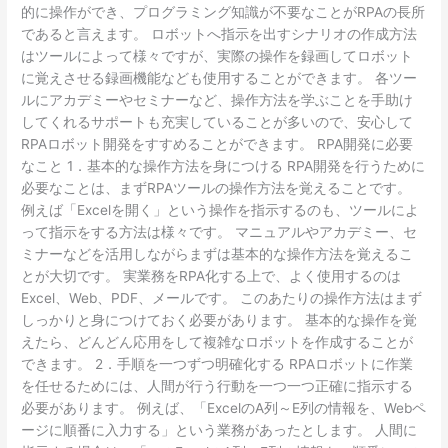
的に操作ができ、プログラミング知識が不要なことがRPAの長所
であると言えます。 ロボットへ指示を出すシナリオの作成方法
はツールによって様々ですが、実際の操作を録画してロボット
に覚えさせる録画機能なども使用することができます。 各ツー
ルにアカデミーやセミナーなど、操作方法を学ぶことを手助け
してくれるサポートも充実していることが多いので、安心して
RPAロボット開発をすすめることができます。 RPA開発に必要
なこと 1．基本的な操作方法を身につける RPA開発を行うために
必要なことは、まずRPAツールの操作方法を覚えることです。
例えば「Excelを開く」という操作を指示するのも、ツールによ
って指示をする方法は様々です。 マニュアルやアカデミー、セ
ミナーなどを活用しながらまずは基本的な操作方法を覚えるこ
とが大切です。 実業務をRPA化する上で、よく使用するのは
Excel、Web、PDF、メールです。 このあたりの操作方法はまず
しっかりと身につけておく必要があります。 基本的な操作を覚
えたら、どんどん応用をして複雑なロボットを作成することが
できます。 2．手順を一つずつ明確化する RPAロボットに作業
を任せるためには、人間が行う行動を一つ一つ正確に指示する
必要があります。 例えば、「ExcelのA列～E列の情報を、Webペ
ージに順番に入力する」という業務があったとします。 人間に