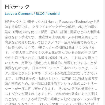
HRテック
Leave a Comment
/
BLOG
/
bluebird
HRテックとは HRテックとはHuman Resource×Technologyを意
味する造語です。 クラウドやビックデータ解析、AIなどの最先
端のIT関連技術を使って採用・育成・評価・配置などの人事関連
業務を行う手法です。 生産性向上や組織・人事戦略立案そして
育成などの分野においてはテクノロジー活用が必要であるとい
う回答も多いようで、HRテックへの期待は高まりつつありま
す。 企業人事はIT化やシステム化が進んでいる企業の中でもIT
化から取り残されている最後の領域でした。 これは人を扱って
いるため、定量的に測定したり機械的に管理したりすることが
困難なためです。 日本でのHRテック 日本のHRテックは、デジ
タル選考とタレントマネージメントが最近主役になってきてい
ます。 日本は新卒の一括採用という、世界的には特殊な選考方
法が主流のため、採用側には数千数万という大量のエントリー
シートが一度に押し寄せてきます。 そのため選考の効率化とコ
ストダウンが望まれてきました。 それがAIの発達によって実現
的となり、AIによる精度の高い選考が自動化できるデジタル選考
が登場してきました。 タレントマネージメントは様々な人材デ