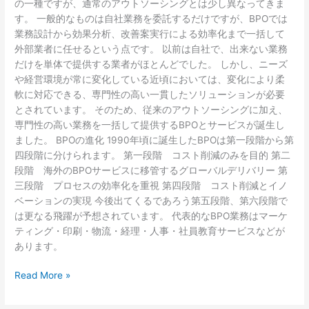
の一種ですが、通常のアウトソーシングとは少し異なってきま
す。 一般的なものは自社業務を委託するだけですが、BPOでは
業務設計から効果分析、改善案実行による効率化まで一括して
外部業者に任せるという点です。 以前は自社で、出来ない業務
だけを単体で提供する業者がほとんどでした。 しかし、ニーズ
や経営環境が常に変化している近頃においては、変化により柔
軟に対応できる、専門性の高い一貫したソリューションが必要
とされています。 そのため、従来のアウトソーシングに加え、
専門性の高い業務を一括して提供するBPOとサービスが誕生し
ました。 BPOの進化 1990年頃に誕生したBPOは第一段階から第
四段階に分けられます。 第一段階 コスト削減のみを目的 第二
段階 海外のBPOサービスに移管するグローバルデリバリー 第
三段階 プロセスの効率化を重視 第四段階 コスト削減とイノ
ベーションの実現 今後出てくるであろう第五段階、第六段階で
は更なる飛躍が予想されています。 代表的なBPO業務はマーケ
ティング・印刷・物流・経理・人事・社員教育サービスなどが
あります。
Read More »