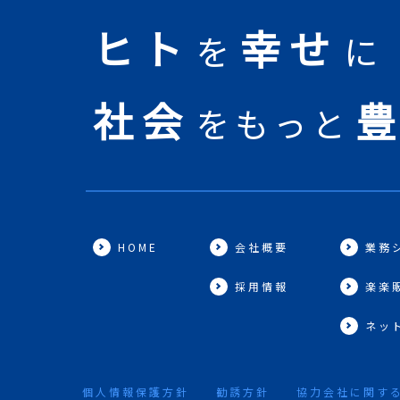
ヒト
幸せ
を
に
社会
をもっと
HOME
会社概要
業務
採用情報
楽楽
ネッ
個人情報保護方針
勧誘方針
協力会社に関す