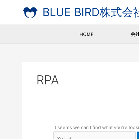
Skip
Search
BLUE BIRD株式会
to
for:
content
HOME
会
RPA
It seems we can’t find what you’re look