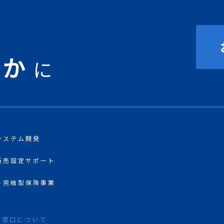
豊か
に
システム開発
販売設定サポート
ト完結型保険事業
る窓口について