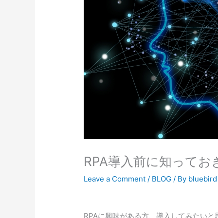
RPA導入前に知ってお
Leave a Comment
/
BLOG
/ By
bluebird
RPAに興味がある方、導入してみたい