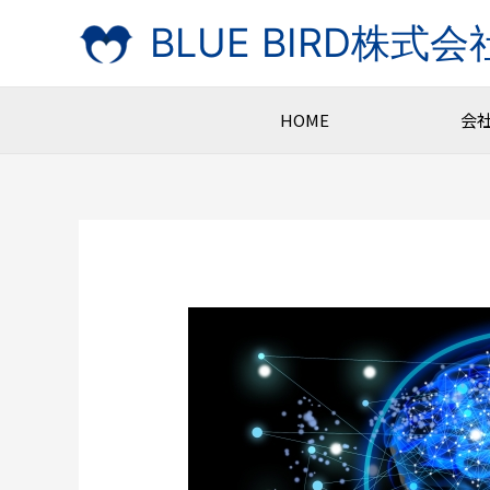
Skip
BLUE BIRD株式会
to
content
HOME
会