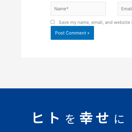
Name*
Email*
Save my name, email, and website i
ヒト
幸せ
を
に