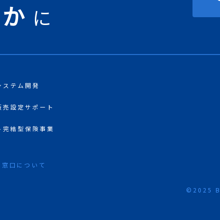
豊か
に
システム開発
販売設定サポート
ト完結型保険事業
る窓口について
©2025 B